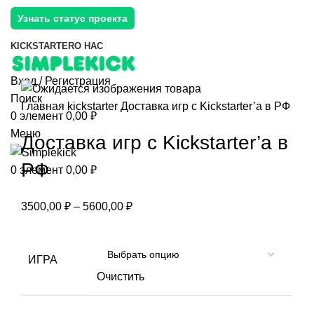
Узнать статус проекта
KICKSTARTER
О НАС
Вход / Регистрация
Поиск
Главная
kickstarter
Доставка игр с Kickstarter’а в РФ
0
элемент
0,00
₽
Меню
Доставка игр с Kickstarter’а в
РФ
0
элемент
0,00
₽
3500,00
₽
–
5600,00
₽
ИГРА
Очистить