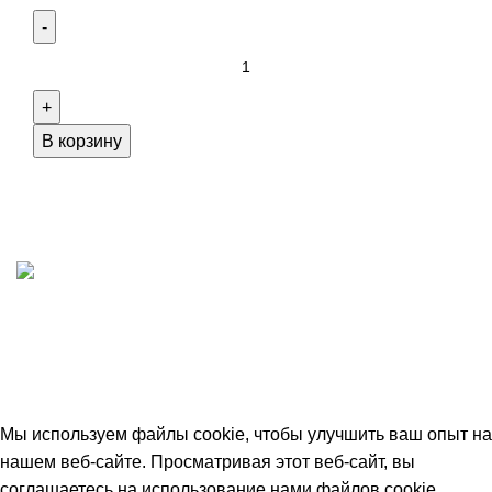
Количество
товара
Доставка
игр
В корзину
с
Kickstarter'а
в
РФ
ИП "ФАДЕЕВА МАРИЯ"
ИНН 770172924866
Москва, Новая Басманная 12с2
© 2026
Simplekick
. Все права защищены
Мы используем файлы cookie, чтобы улучшить ваш опыт на
нашем веб-сайте. Просматривая этот веб-сайт, вы
соглашаетесь на использование нами файлов cookie.