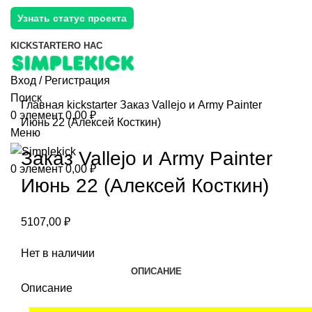
Узнать статус проекта
KICKSTARTER
О НАС
Вход / Регистрация
Поиск
Главная
kickstarter
Заказ Vallejo и Army Painter
0
элемент
0,00
₽
Июнь 22 (Алексей Косткин)
Меню
Заказ Vallejo и Army Painter
0
элемент
0,00
₽
Июнь 22 (Алексей Косткин)
5107,00
₽
Нет в наличии
ОПИСАНИЕ
Описание