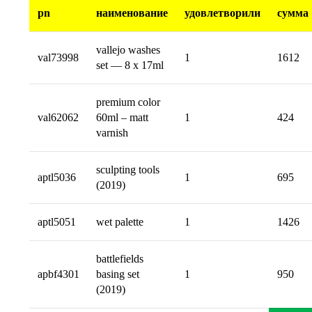
pn
наименование
удовлетворили
сумма
vallejo washes
val73998
1
1612
set — 8 x 17ml
premium color
val62062
60ml – matt
1
424
varnish
sculpting tools
aptl5036
1
695
(2019)
aptl5051
wet palette
1
1426
battlefields
apbf4301
basing set
1
950
(2019)