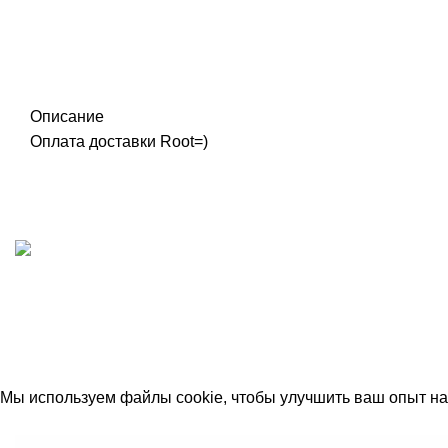
Описание
Оплата доставки Root=)
ИП "ФАДЕЕВА МАРИЯ"
ИНН 770172924866
Москва, Новая Басманная 12с2
© 2026
Simplekick
. Все права защищены
Мы используем файлы cookie, чтобы улучшить ваш опыт на 
Принять