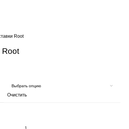
тавки Root
 Root
Очистить