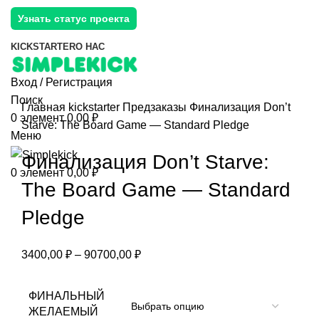
Узнать статус проекта
KICKSTARTER
О НАС
Вход / Регистрация
Поиск
Главная
kickstarter
Предзаказы
Финализация Don’t
0
элемент
0,00
₽
Starve: The Board Game — Standard Pledge
Меню
Финализация Don’t Starve:
0
элемент
0,00
₽
The Board Game — Standard
Pledge
3400,00
₽
–
90700,00
₽
ФИНАЛЬНЫЙ
ЖЕЛАЕМЫЙ