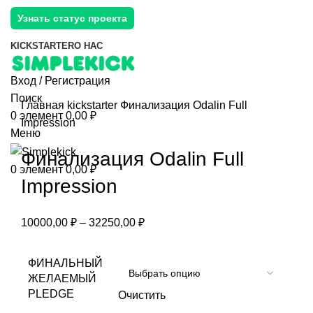
Узнать статус проекта
KICKSTARTER
О НАС
Вход / Регистрация
Поиск
Главная
kickstarter
Финализация Odalin Full
0
элемент
0,00
₽
Impression
Меню
Финализация Odalin Full
0
элемент
0,00
₽
Impression
10000,00
₽
–
32250,00
₽
ФИНАЛЬНЫЙ
ЖЕЛАЕМЫЙ
PLEDGE
Очистить