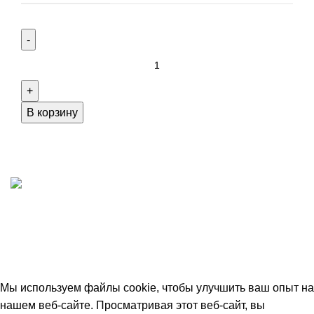
Количество
товара
Финализация
Odalin
В корзину
Full
Impression
ИП "ФАДЕЕВА МАРИЯ"
ИНН 770172924866
Москва, Новая Басманная 12с2
© 2026
Simplekick
. Все права защищены
Мы используем файлы cookie, чтобы улучшить ваш опыт на
нашем веб-сайте. Просматривая этот веб-сайт, вы