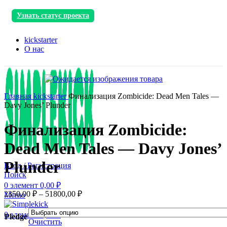
Узнать статус проекта
kickstarter
О нас
Главная
kickstarter
Финализация Zombicide: Dead Men Tales —
Davy Jones’ Plunder
Финализация Zombicide:
Dead Men Tales — Davy Jones’
Plunder
Вход / Регистрация
Поиск
0
элемент
0,00
₽
2350,00
₽
–
51800,00
₽
Меню
0
элемент
0,00
₽
Pledge
Очистить