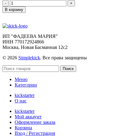
Количество
товара
В корзину
Финализация
Zombicide:
Dead
Men
Tales
ИП "ФАДЕЕВА МАРИЯ"
-
ИНН 770172924866
Davy
Москва, Новая Басманная 12с2
Jones'
Plunder
© 2026
Simplekick
. Все права защищены
Поиск
Меню
Категории
kickstarter
О нас
kickstarter
Мой аккаунт
Оформление заказа
Корзина
Вход / Регистрация