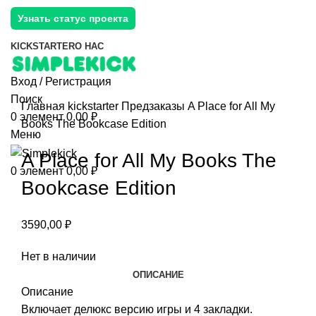
Узнать статус проекта
KICKSTARTER
О НАС
Вход / Регистрация
Поиск
Главная
kickstarter
Предзаказы
A Place for All My
0
элемент
0,00
₽
Books The Bookcase Edition
Меню
A Place for All My Books The
0
элемент
0,00
₽
Bookcase Edition
3590,00
₽
Нет в наличии
ОПИСАНИЕ
Описание
Включает делюкс версию игры и 4 закладки.