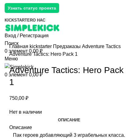
Узнать статус проекта
KICKSTARTER
О НАС
Вход / Регистрация
Поиск
Главная
kickstarter
Предзаказы
Adventure Tactics
0
элемент
0,00
₽
Adventure Tactics: Hero Pack 1
Меню
Adventure Tactics: Hero Pack
0
элемент
0,00
₽
1
750,00
₽
Нет в наличии
ОПИСАНИЕ
Описание
Пак героев добавляющий 3 играбельных класса.