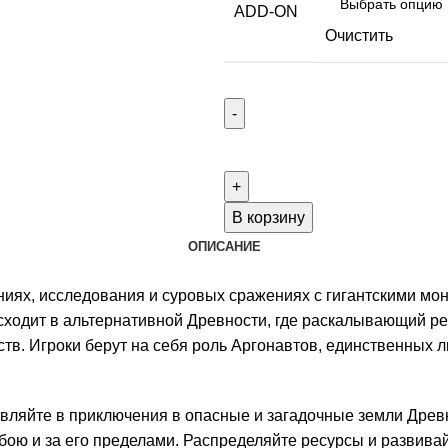
ADD-ON
Очистить
Количество
товара
Aeon
Trespass:
В корзину
Odyssey
ОПИСАНИЕ
дополнения
рассрочка
иях, исследования и суровых сражениях с гигантскими монс
4-
ходит в альтернативной Древности, где раскалывающий ре
я
тв. Игроки берут на себя роль Аргонавтов, единственных л
часть
из
авляйте в приключения в опасные и загадочные земли Древн
4
бою и за его пределами. Распределяйте ресурсы и развивай
(оплатить