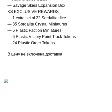
— Savage Skies Expansion Box
KS EXCLUSIVE REWARDS
— 1 extra set of 22 Sordalite dice
— 35 Sordalite Crystal Miniatures
— 6 Plastic Faction Miniatures
— 6 Plastic Victory Point Track Tokens
— 24 Plastic Order Tokens
В цену не включена доставка
ИП "ФАДЕЕВА МАРИЯ"
ИНН 770172924866
Москва, Новая Басманная 12с2
© 2026
Simplekick
. Все права защищены