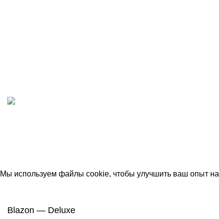
ИП "ФАДЕЕВА МАРИЯ"
ИНН 770172924866
Москва, Новая Басманная 12с2
© 2026
Simplekick
. Все права защищены
Мы используем файлы cookie, чтобы улучшить ваш опыт на 
Принять
Blazon — Deluxe