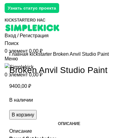
Узнать статус проекта
KICKSTARTER
О НАС
Вход / Регистрация
Поиск
0
элемент
0,00
₽
Главная
kickstarter
Broken Anvil Studio Paint
Меню
Broken Anvil Studio Paint
0
элемент
0,00
₽
9400,00
₽
В наличии
Количество
В корзину
товара
ОПИСАНИЕ
Broken
Описание
Anvil