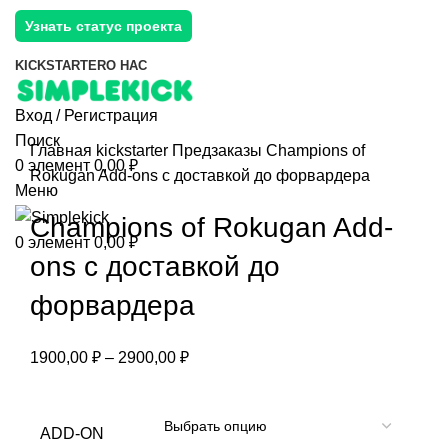
Узнать статус проекта
KICKSTARTER
О НАС
Вход / Регистрация
Поиск
Главная
kickstarter
Предзаказы
Champions of
0
элемент
0,00
₽
Rokugan Add-ons с доставкой до форвардера
Меню
Champions of Rokugan Add-
0
элемент
0,00
₽
ons с доставкой до
форвардера
1900,00
₽
–
2900,00
₽
ADD-ON