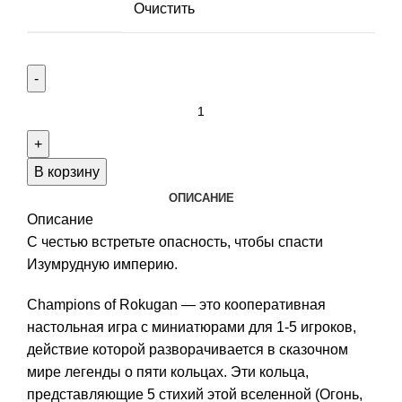
Очистить
Количество
товара
Champions
of
В корзину
Rokugan
ОПИСАНИЕ
Add-
Описание
ons
С честью встретьте опасность, чтобы спасти
с
Изумрудную империю.
доставкой
до
Champions of Rokugan — это кооперативная
форвардера
настольная игра с миниатюрами для 1-5 игроков,
действие которой разворачивается в сказочном
мире легенды о пяти кольцах. Эти кольца,
представляющие 5 стихий этой вселенной (Огонь,