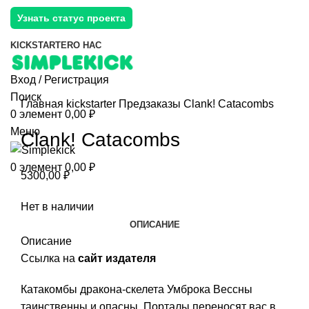
Узнать статус проекта
KICKSTARTER
О НАС
Вход / Регистрация
Поиск
Главная
kickstarter
Предзаказы
Clank! Catacombs
0
элемент
0,00
₽
Меню
Clank! Catacombs
0
элемент
0,00
₽
5300,00
₽
Нет в наличии
ОПИСАНИЕ
Описание
Ссылка на
сайт издателя
Катакомбы дракона-скелета Умброка Вессны
таинственны и опасны. Порталы переносят вас в