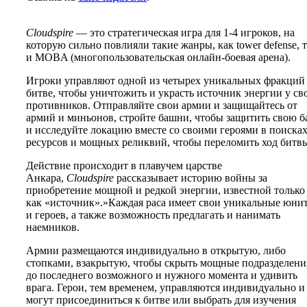
Cloudspire
— это стратегическая игра для 1-4 игроков, на
которую сильно повлияли такие жанры, как tower defense, 
и MOBA (многопользовательская онлайн-боевая арена).
Игроки управляют одной из четырех уникальных фракций
битве, чтобы уничтожить и украсть источник энергии у св
противников. Отправляйте свои армии и защищайтесь от
армий и миньонов, стройте башни, чтобы защитить свою ба
и исследуйте локацию вместе со своими героями в поиска
ресурсов и мощных реликвий, чтобы переломить ход битв
Действие происходит в плавучем царстве
Анкара,
Cloudspire
рассказывает историю войны за
приобретение мощной и редкой энергии, известной только
как «источник».»Каждая раса имеет свои уникальные юни
и героев, а также возможность предлагать и нанимать
наемников.
Армии размещаются индивидуально в открытую, либо
стопками, взакрытую, чтобы скрыть мощные подразделени
до последнего возможного и нужного момента и удивить
врага. Герои, тем временем, управляются индивидуально и
могут присоединиться к битве или выбрать для изучения