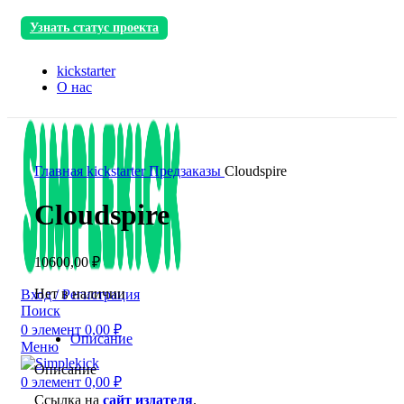
Узнать статус проекта
kickstarter
О нас
Главная
kickstarter
Предзаказы
Cloudspire
Cloudspire
10600,00
₽
Нет в наличии
Вход / Регистрация
Поиск
0
элемент
0,00
₽
Описание
Меню
Описание
0
элемент
0,00
₽
Ссылка на
сайт издателя
.