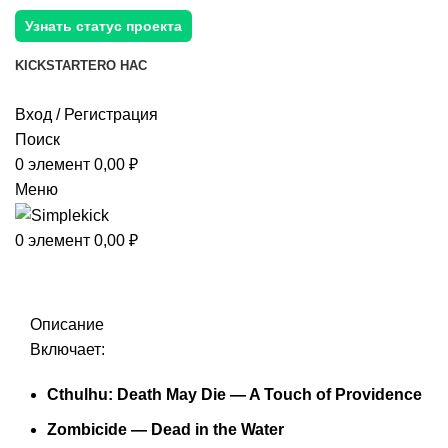
Узнать статус проекта
KICKSTARTER
О НАС
Вход / Регистрация
Поиск
0
элемент
0,00
₽
Меню
0
элемент
0,00
₽
Описание
Включает:
Cthulhu: Death May Die — A Touch of Providence
Zombicide — Dead in the Water