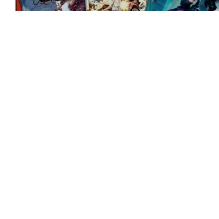
CMON Comics: All-In Bundle
29200,00
₽
Нет в наличии