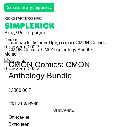
Узнать статус проекта
KICKSTARTER
О НАС
Вход / Регистрация
Поиск
Главная
kickstarter
Предзаказы
CMON Comics
0
элемент
0,00
₽
CMON Comics: CMON Anthology Bundle
Меню
CMON Comics: CMON
0
элемент
0,00
₽
Anthology Bundle
12800,00
₽
Нет в наличии
ОПИСАНИЕ
Описание
Включает: