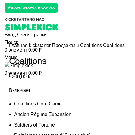
Узнать статус проекта
KICKSTARTER
О НАС
Вход / Регистрация
Поиск
Главная
kickstarter
Предзаказы
Coalitions
Coalitions
0
элемент
0,00
₽
Меню
Coalitions
0
элемент
0,00
₽
5200,00
₽
Включает:
Coalitions Core Game
Ancien Régime Expansion
Soldiers of Fortune