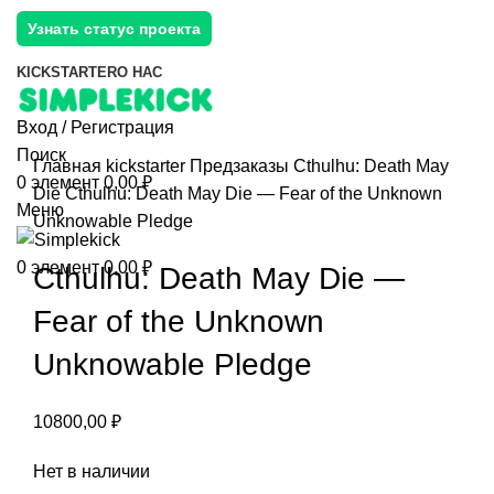
Узнать статус проекта
KICKSTARTER
О НАС
Вход / Регистрация
Поиск
Главная
kickstarter
Предзаказы
Cthulhu: Death May
0
элемент
0,00
₽
Die
Cthulhu: Death May Die — Fear of the Unknown
Меню
Unknowable Pledge
0
элемент
0,00
₽
Cthulhu: Death May Die —
Fear of the Unknown
Unknowable Pledge
10800,00
₽
Нет в наличии