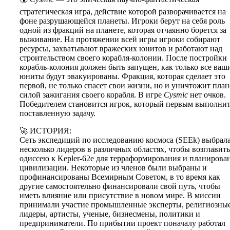
стратегическая игра, действие которой разворачивается на
фоне разрушающейся планеты. Игроки берут на себя роль
одной из фракций на планете, которая отчаянно борется за
выживание. На протяжении всей игры игроки собирают
ресурсы, захватывают вражеских юнитов и работают над
строительством своего корабля-колонии. После постройки
корабль-колония должен быть запущен, как только все ваш
юниты будут эвакуированы. Фракция, которая сделает это
первой, не только спасет свои жизни, но и уничтожит план
силой зажигания своего корабля. В игре
Cysmic
нет очков.
Победителем становится игрок, который первым выполни
поставленную задачу.
🚀 ИСТОРИЯ:
Сеть экспедиций по исследованию космоса (SEEk) выбрал
несколько лидеров в различных областях, чтобы возглавить
одиссею к Kepler-62e для терраформирования и планирова
цивилизации. Некоторые из членов были выбраны и
профинансированы Всемирным Советом, в то время как
другие самостоятельно финансировали свой путь, чтобы
иметь влияние или присутствие в новом мире. В миссии
принимали участие промышленные эксперты, религиозны
лидеры, артисты, ученые, бизнесмены, политики и
предприниматели. По прибытии проект поначалу работал