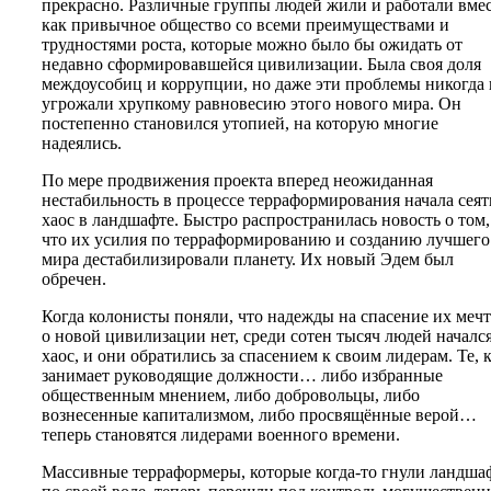
прекрасно. Различные группы людей жили и работали вме
как привычное общество со всеми преимуществами и
трудностями роста, которые можно было бы ожидать от
недавно сформировавшейся цивилизации. Была своя доля
междоусобиц и коррупции, но даже эти проблемы никогда 
угрожали хрупкому равновесию этого нового мира. Он
постепенно становился утопией, на которую многие
надеялись.
По мере продвижения проекта вперед неожиданная
нестабильность в процессе терраформирования начала сеят
хаос в ландшафте. Быстро распространилась новость о том,
что их усилия по терраформированию и созданию лучшего
мира дестабилизировали планету. Их новый Эдем был
обречен.
Когда колонисты поняли, что надежды на спасение их меч
о новой цивилизации нет, среди сотен тысяч людей началс
хаос, и они обратились за спасением к своим лидерам. Те, 
занимает руководящие должности… либо избранные
общественным мнением, либо добровольцы, либо
вознесенные капитализмом, либо просвящённые верой…
теперь становятся лидерами военного времени.
Массивные терраформеры, которые когда-то гнули ландша