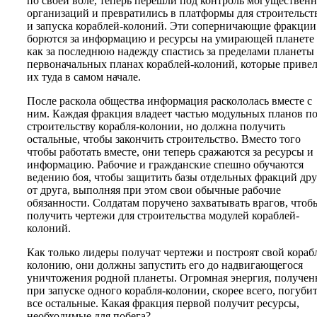
по своей воле, теперь перешли под контроль могуществен
организаций и превратились в платформы для строительст
и запуска кораблей-колоний. Эти соперничающие фракции
борются за информацию и ресурсы на умирающей планете
как за последнюю надежду спастись за пределами планеты
первоначальных планах кораблей-колоний, которые приве
их туда в самом начале.
После раскола общества информация раскололась вместе с
ним. Каждая фракция владеет частью модульных планов п
строительству корабля-колонии, но должна получить
остальные, чтобы закончить строительство. Вместо того
чтобы работать вместе, они теперь сражаются за ресурсы и
информацию. Рабочие и гражданские спешно обучаются
ведению боя, чтобы защитить базы отдельных фракций дру
от друга, выполняя при этом свои обычные рабочие
обязанности. Солдатам поручено захватывать врагов, чтоб
получить чертежи для строительства модулей кораблей-
колоний.
Как только лидеры получат чертежи и построят свой кораб
колонию, они должны запустить его до надвигающегося
уничтожения родной планеты. Огромная энергия, получен
при запуске одного корабля-колонии, скорее всего, погуби
все остальные. Какая фракция первой получит ресурсы,
необходимые для побега?