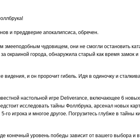
Фоллбрука!
нов и преддверие апокалипсиса, обречен.
ым змееподобным чудовищем, они не смогли остановить кат
 за окраиной города, обнаружила старый как время замок 
ые видения, и он пророчит гибель. Идя в одиночку и сталк
 известной настольной игре Deliverance, включающее 6 новы
редстоит исследовать тайны Фоллбрука, арсенал новых кар
 5-го игрока и многое другое. Погрузитесь глубже в тайны
где конечный уровень победы зависит от вашего выбора и в