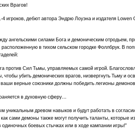
ких Врагов!
 1-4 игроков, дебют автора Эндрю Лоуэна и издателя Lowen
ежду ангельскими силами Бога и демоническим отродьем, п
, расположенную в тихом сельском городке Фоллбрук. В поп
таделей:
ога против Сил Тьмы, управляемых самой игрой. Благосл
 чтобы убить демонических врагов, низвергнуть Тьму и о
 ваши верные союзники должны победить легионы демонов,
страняется в духовную сферу…
м уникальным древом навыков и будут работать в согласии 
 как сами демоны также могут получить таланты, которые и
в одиночных боевых стычках или в ходе кампании игры!”