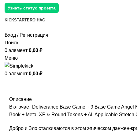
Узнать статус проекта
KICKSTARTER
О НАС
Вход / Регистрация
Поиск
0
элемент
0,00
₽
Меню
0
элемент
0,00
₽
Описание
Включает Deliverance Base Game + 9 Base Game Angel Minis
Book + Metal XP & Round Tokens + All Applicable Stretch 
Добро и Зло сталкиваются в этом эпическом данжен-кра