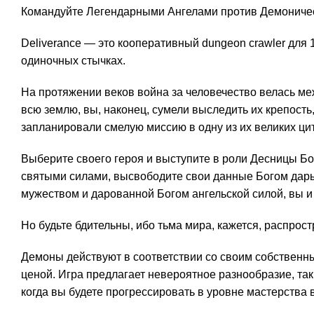
Командуйте Легендарными Ангелами против Демоничес
Deliverance — это кооперативный dungeon сrawler для
одиночных стычках.
На протяжении веков война за человечество велась м
всю землю, вы, наконец, сумели выследить их крепость
запланировали смелую миссию в одну из их великих ци
Выберите своего героя и выступите в роли Десницы Б
святыми силами, высвободите свои данные Богом дары,
мужеством и дарованной Богом ангельской силой, вы и
Но будьте бдительны, ибо тьма мира, кажется, распро
Демоны действуют в соответствии со своим собственны
ценой. Игра предлагает невероятное разнообразие, так
когда вы будете прогрессировать в уровне мастерства 