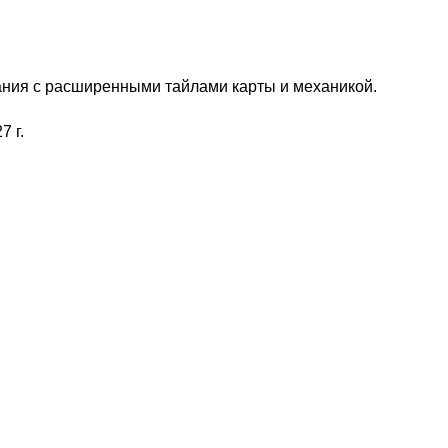
3-
я
часть
из
ания с расширенными тайлами карты и механикой.
4
 г.
(оплатить
до
29.07.26)