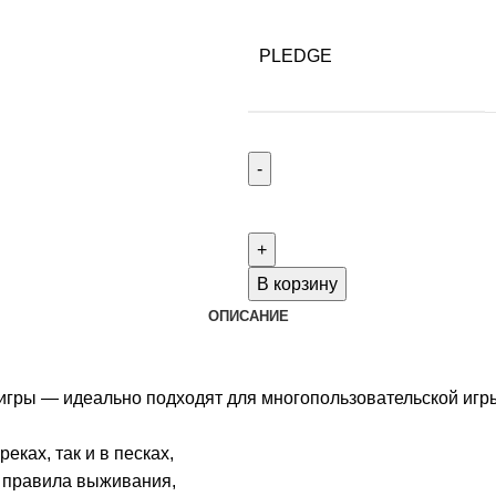
PLEDGE
Количество
товара
Dragons
Down:
В корзину
Eastern
ОПИСАНИЕ
Reaches
and
Reprint
ры — идеально подходят для многопользовательской игры и
All-
in
ках, так и в песках,
рассрочка
е правила выживания,