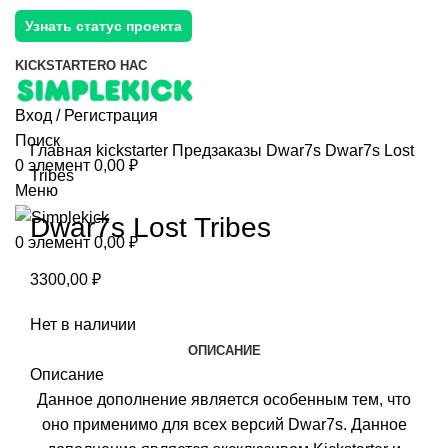
Узнать статус проекта
KICKSTARTER
О НАС
Вход / Регистрация
Поиск
Главная
kickstarter
Предзаказы
Dwar7s
Dwar7s Lost
0
элемент
0,00
₽
Tribes
Меню
Dwar7s Lost Tribes
0
элемент
0,00
₽
3300,00
₽
Нет в наличии
ОПИСАНИЕ
Описание
Данное дополнение является особенным тем, что
оно применимо для всех версий Dwar7s. Данное