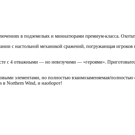
лючениях в подземельях и миниатюрами премиум-класса. Охотьт
етании с настольной механикой сражений, погружающая игроков 
сте с 4 отважными — но невезучими — «героями». Приготовьте
 с новыми элементами, но полностью взаимозаменяемая/полностью 
 в Northern Wind, и наоборот!