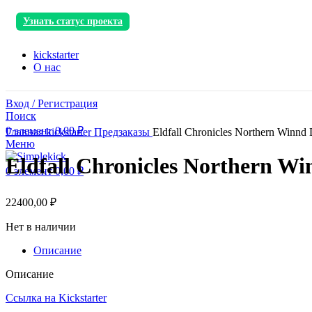
Узнать статус проекта
kickstarter
О нас
Вход / Регистрация
Поиск
0
элемент
0,00
₽
Главная
kickstarter
Предзаказы
Eldfall Chronicles Northern Winnd
Меню
Eldfall Chronicles Northern Wi
0
элемент
0,00
₽
22400,00
₽
Нет в наличии
Описание
Описание
Ссылка на Kickstarter