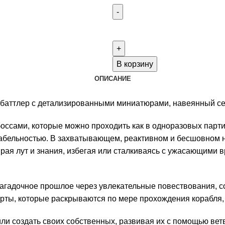
Количество
товара
Enormity
рассрочка
В корзину
4-
ОПИСАНИЕ
я
часть
баттлер с детализированными миниатюрами, навеянный се
из
оссами, которые можно проходить как в одноразовых парти
4
абельностью. В захватывающем, реактивном и бесшовном 
частей
ирая лут и знания, избегая или сталкиваясь с ужасающим
(оплатить
до
31.05.25)
 загадочное прошлое через увлекательные повествования, 
рты, которые раскрываются по мере прохождения корабля, ч
ли создать своих собственных, развивая их с помощью вет