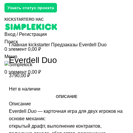
Узнать статус проекта
KICKSTARTER
О НАС
Вход / Регистрация
Поиск
Главная
kickstarter
Предзаказы
Everdell Duo
0
элемент
0,00
₽
Меню
Everdell Duo
0
элемент
0,00
₽
3790,00
₽
Нет в наличии
ОПИСАНИЕ
Описание
Everdell
Duo
— карточная игра для двух игроков на
основе механик:
открытый драфт, выполнение контрактов,