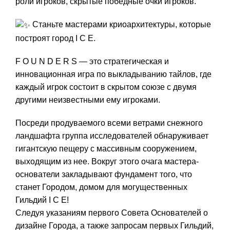
роли игроков, скрытые победные очки игроков.
Станьте мастерами криоархитектуры, которые
построят город I C E.
F O U N D E R S — это стратегическая и
инновационная игра по выкладыванию тайлов, где
каждый игрок состоит в скрытом союзе с двумя
другими неизвестными ему игроками.
Посреди продуваемого всеми ветрами снежного
ландшафта группа исследователей обнаруживает
гигантскую пещеру с массивным сооружением,
выходящим из нее. Вокруг этого очага мастера-
основатели закладывают фундамент того, что
станет Городом, домом для могущественных
Гильдий I C E!
Следуя указаниям первого Совета Основателей о
дизайне Города, а также запросам первых Гильдий,