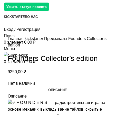
Узнать статус проекта
KICKSTARTER
О НАС
Вход / Регистрация
Поиск
Главная
kickstarter
Предзаказы
Founders Collector’s
0
элемент
0,00
₽
edition
Меню
Founders Collector’s edition
0
элемент
0,00
₽
9250,00
₽
Нет в наличии
ОПИСАНИЕ
Описание
F O U N D E R S — градостроительная игра на
основе механик: выкладывание тайлов, скрытые