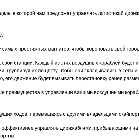
Grand
Central
ндель, в которой нам предложат управлять логистикой дири
Skyport
Deluxe
Edition
е.
(в
амых престижных магнатов, чтобы короновать свой город к
наличии)
свои станции. Каждый из этих воздушных кораблей будет и
, группируя их по цвету, чтобы они складывались в сеты и 
, его движение будет вызывать перестановку ранее разме
ные преимущества в управлении вашими воздушными корабл
ущих ходов, перемещаясь с другими владельцами скайпорт
но эффективнее управлять дирижаблями, прибывающими на 
ортом.