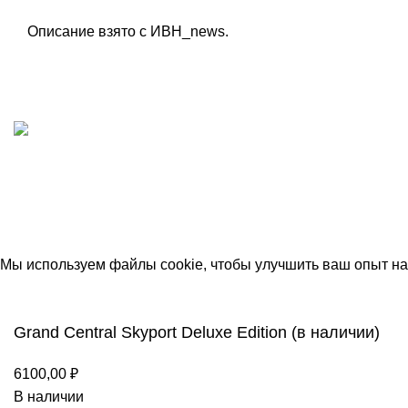
Описание взято с ИВН_news.
ИП "ФАДЕЕВА МАРИЯ"
ИНН 770172924866
Москва, Новая Басманная 12с2
© 2026
Simplekick
. Все права защищены
Мы используем файлы cookie, чтобы улучшить ваш опыт на 
Принять
Grand Central Skyport Deluxe Edition (в наличии)
6100,00
₽
В наличии