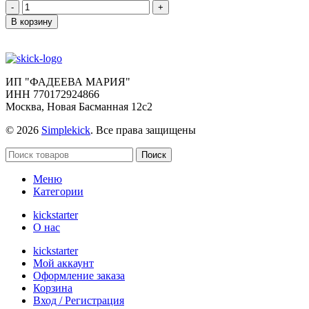
Количество
товара
В корзину
Hearts
of
Iron:
The
Board
ИП "ФАДЕЕВА МАРИЯ"
Game
ИНН 770172924866
Add-
Москва, Новая Басманная 12с2
ons
с
© 2026
Simplekick
. Все права защищены
доставкой
до
Поиск
форвардера
Меню
Категории
kickstarter
О нас
kickstarter
Мой аккаунт
Оформление заказа
Корзина
Вход / Регистрация