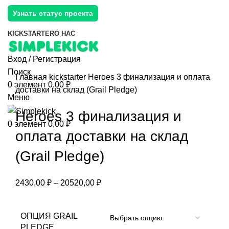
Узнать статус проекта
KICKSTARTER
О НАС
Вход / Регистрация
Поиск
Главная
kickstarter
Heroes 3 финализация и оплата
0
элемент
0,00
₽
доставки на склад (Grail Pledge)
Меню
Heroes 3 финализация и
0
элемент
0,00
₽
оплата доставки на склад
(Grail Pledge)
2430,00
₽
–
20520,00
₽
ОПЦИЯ GRAIL
PLEDGE