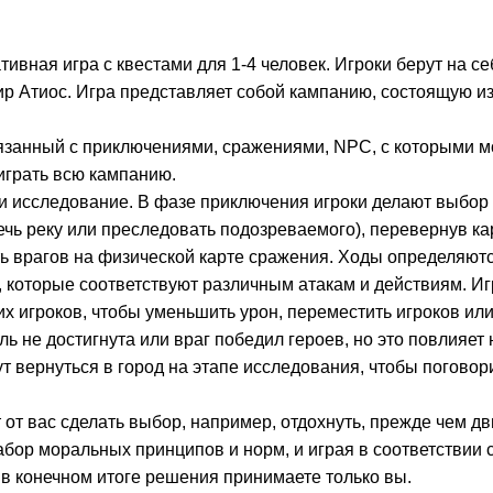
ивная игра с квестами для 1-4 человек. Игроки берут на с
ир Атиос. Игра представляет собой кампанию, состоящую и
вязанный с приключениями, сражениями, NPC, с которыми м
играть всю кампанию.
а и исследование. В фазе приключения игроки делают выбор
чь реку или преследовать подозреваемого), перевернув кар
ь врагов на физической карте сражения. Ходы определяют
 которые соответствуют различным атакам и действиям. Игр
угих игроков, чтобы уменьшить урон, переместить игроков и
ль не достигнута или враг победил героев, но это повлияе
 вернуться в город на этапе исследования, чтобы поговори
 от вас сделать выбор, например, отдохнуть, прежде чем дв
абор моральных принципов и норм, и играя в соответствии 
 в конечном итоге решения принимаете только вы.