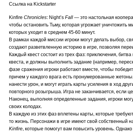
Ссылка на Kickstarter
Kinfire
Chronicles
: Night’s
Fall
— это настольная кооперат
чтобы остановить Тьму, которая угрожает уничтожить м
которых уходит в среднем 45-60 минут.
В рамках каждой миссии игроки могут делать выбор, с
создают разветвленную историю в игре, позволяя пере
Каждый квест состоит из трех фаз: приключения, битв
квеста, и должны выполнить задание (например, пересе
фазе сражения игроки работают вместе, чтобы победит
причем у каждого врага есть пронумерованные жетоны,
нанести урон, и могут играть карты усиления в ход др
повторного розыгрыша. Игра не заканчивается, если це
Наконец, выполняя определенные задания, игроки могут
своих колодах.
В каждую из этих фаз вплетены карты, которые требуют
то жизнь. Персонажи в игре имеют свой собственный н
Kinfire
, которые помогут вам повысить уровень. Однако