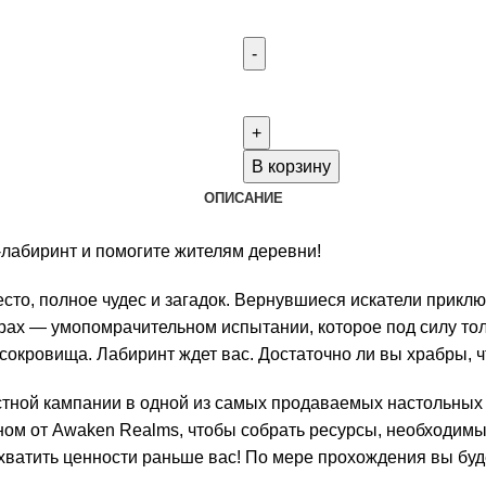
Количество
товара
Labyrinth
Chronicles
В корзину
(2-
ОПИСАНИЕ
я
волна)
-лабиринт и помогите жителям деревни!
о, полное чудес и загадок. Вернувшиеся искатели приклю
х — умопомрачительном испытании, которое под силу тольк
окровища. Лабиринт ждет вас. Достаточно ли вы храбры, ч
естной кампании в одной из самых продаваемых настольных 
ом от Awaken Realms, чтобы собрать ресурсы, необходим
ыхватить ценности раньше вас! По мере прохождения вы бу