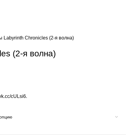
зы
Labyrinth Chronicles (2-я волна)
les (2-я волна)
/vk.cc/cULsi6
.