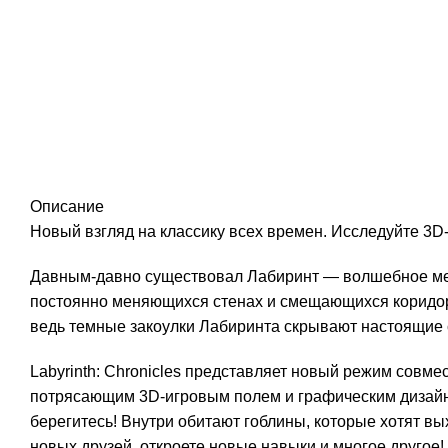
Описание
Новый взгляд на классику всех времен. Исследуйте 3D
Давным-давно существовал Лабиринт — волшебное мест
постоянно меняющихся стенах и смещающихся коридора
ведь темные закоулки Лабиринта скрывают настоящие с
Labyrinth: Chronicles представляет новый режим совм
потрясающим 3D-игровым полем и графическим дизайн
берегитесь! Внутри обитают гоблины, которые хотят в
новых друзей, откроете новые навыки и многое другое!