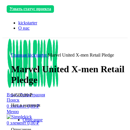
Узнать статус проекта
kickstarter
О нас
Главная
kickstarter
Marvel United X-men Retail Pledge
Marvel United X-men Retail
Pledge
Вход / Регистрация
54500,00
₽
Поиск
Нет в наличии
0
элемент
0,00
₽
Меню
Описание
0
элемент
0,00
₽
Описание