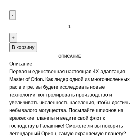
Количество
товара
Master
of
В корзину
Orion:
ОПИСАНИЕ
Ad
Описание
Astra
Первая и единственная настоящая 4X-адаптация
рассрочка
Master of Orion. Как лидер одной из многочисленных
1-
рас в игре, вы будете исследовать новые
я
технологии, контролировать производство и
часть
увеличивать численность населения, чтобы достичь
из
небывалого могущества. Посылайте шпионов на
4
вражеские планеты и ведите свой флот к
господству в Галактике! Сможете ли вы покорить
легендарный Орион, самую охраняемую планету?