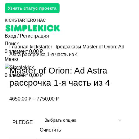
Узнать статус проекта
KICKSTARTER
О НАС
Вход / Регистрация
Поиск
Главная
kickstarter
Предзаказы
Master of Orion: Ad
0
элемент
0,00
₽
Astra рассрочка 1-я часть из 4
Меню
Master of Orion: Ad Astra
0
элемент
0,00
₽
рассрочка 1-я часть из 4
4650,00
₽
–
7750,00
₽
PLEDGE
Очистить