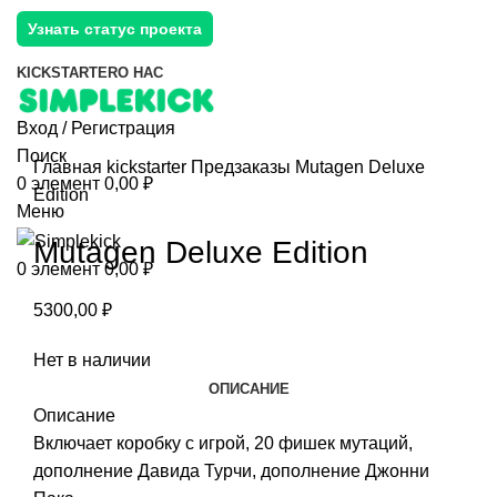
Узнать статус проекта
KICKSTARTER
О НАС
Вход / Регистрация
Поиск
Главная
kickstarter
Предзаказы
Mutagen Deluxe
0
элемент
0,00
₽
Edition
Меню
Mutagen Deluxe Edition
0
элемент
0,00
₽
5300,00
₽
Нет в наличии
ОПИСАНИЕ
Описание
Включает коробку с игрой, 20 фишек мутаций,
дополнение Давида Турчи, дополнение Джонни