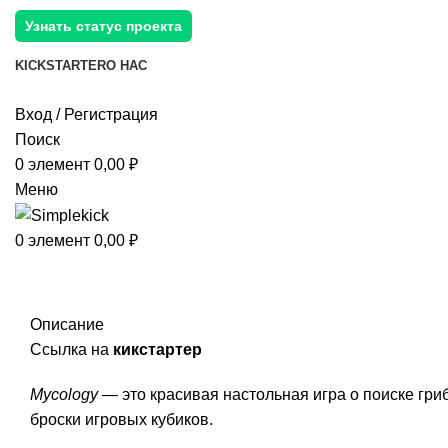
Узнать статус проекта
KICKSTARTER
О НАС
Вход / Регистрация
Поиск
0
элемент
0,00
₽
Меню
0
элемент
0,00
₽
Описание
Ссылка на
кикстартер
Mycology
— это красивая настольная игра о поиске гриб
броски игровых кубиков.