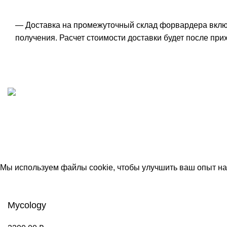
— Доставка на промежуточный склад форвардера включе
получения. Расчет стоимости доставки будет после прих
ИП "ФАДЕЕВА МАРИЯ"
ИНН 770172924866
Москва, Новая Басманная 12с2
© 2026
Simplekick
. Все права защищены
Мы используем файлы cookie, чтобы улучшить ваш опыт на 
Принять
Mycology