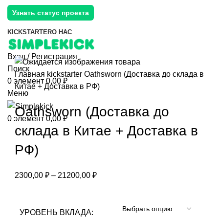
Узнать статус проекта
KICKSTARTER
О НАС
Вход / Регистрация
Поиск
Главная
kickstarter
Oathsworn (Доставка до склада в
0
элемент
0,00
₽
Китае + Доставка в РФ)
Меню
Oathsworn (Доставка до
0
элемент
0,00
₽
склада в Китае + Доставка в
РФ)
2300,00
₽
–
21200,00
₽
УРОВЕНЬ ВКЛАДА: