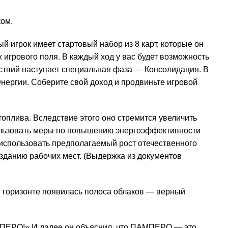
ком.
 игрок имеет стартовый набор из 8 карт, которые он
 игрового поля. В каждый ход у вас будет возможность
ействий наступает специальная фаза — Консолидация. В
нергии. Соберите свой доход и продвиньте игровой
оплива. Вследствие этого оно стремится увеличить
пользовать меры по повышению энергоэффективности
 использовать предполагаемый рост отечественного
зданию рабочих мест. (Выдержка из документов
м горизонте появилась полоса облаков — верный
АМПЕРО!» И далее он объяснил, что ПАМПЕРО — это