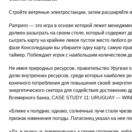
Стройте ветряные электростанции, затем расширяйте и
Pampero
— это игра в основе которой лежит менеджмент
должен разыграть на своем столе, который содержит дв
сыграть карту на крайнее левое пустое место любого р
фазе Консолидации вы убираете одну карту, самую пра
таймер. Побеждает игрок с наибольшим количеством де
Не имея природных ресурсов, правительство Уругвая о
долю внутренних ресурсов, среди которых наиболее р
конечного потребления для повышения своей энергетич
энергетического сектора для содействия достижению д
Всемирного банка, CASE STUDY 11: URUGUAY — W
«Ближе к полудню, однако, солнечные лучи стали чрез
признак изменения погоды. Патагонец указал на нее ге
«Да, я знаю»; и, повернувшись к своим спутникам, д