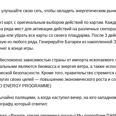
 улучшайте свою сеть, чтобы овладеть энергетическим рын
 карт, с оригинальным выбором действий по картам. Каждый
а ряда мест для активации действий на различных секторах
яда или убрать все карты со своего плацдарма. После 3 д
вую из любого ряда. Генерируйте Батареи из накопленной Э
нег в конце игры.
беспокоено зависимостью страны от импорта ископаемого т
еальными являются биомасса и энергия ветра, а также ис
еской безопасности. Кроме того, правительство стремится
ругих своих целей — повышению экономического роста и со
IND ENERGY PROGRAMME)
вычайно палящими, а когда наступил вечер, на юго-западно
ографу, который ответил:
обавил: «Видите, грядет перемена погоды! Мы попробуем П