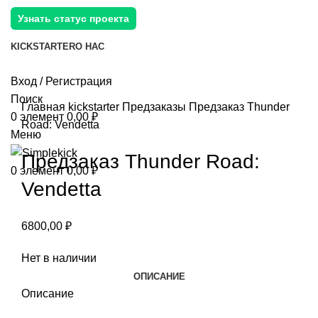
Узнать статус проекта
KICKSTARTER
О НАС
Вход / Регистрация
Поиск
Главная
kickstarter
Предзаказы
Предзаказ Thunder
0
элемент
0,00
₽
Road: Vendetta
Меню
Предзаказ Thunder Road:
0
элемент
0,00
₽
Vendetta
6800,00
₽
Нет в наличии
ОПИСАНИЕ
Описание