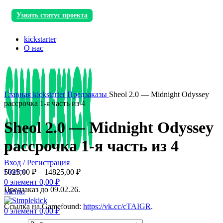
Узнать статус проекта
kickstarter
О нас
Главная
kickstarter
Предзаказы
Sheol 2.0 — Midnight Odyssey
рассрочка 1-я часть из 4
Sheol 2.0 — Midnight Odyssey
рассрочка 1-я часть из 4
Вход / Регистрация
Поиск
5025,00
₽
–
14825,00
₽
0
элемент
0,00
₽
Предзаказ до 09.02.26.
Меню
Ссылка на Gamefound:
https://vk.cc/cTAIGR
.
0
элемент
0,00
₽