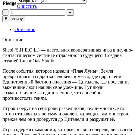
Pledge
Очистить
Количество
товара
В корзину
Sheol
2.0
Описание
-
Midnight
Описание
Odyssey
рассрочка
Sheol (S.H.E.O.L.) — настольная кооперативная игра в научно-
1-
фантастическом сеттинге отдалённого будущего. Создана
я
студией Lunar Oak Studio.
часть
После события, которое назвали «Плач Луны», Земля
из
превратилась из царства человека в место, где царят тени.
4
Единственный бастион спасения — Цитадель, где последние
выжившие люди нашли своё убежище. Тут люди
создают Сияние — единственное, что способно
противостоять теням.
Игроки берут на себя роли разведчиков, тех немногих, кто
готов отправиться во тьму и одолеть живущих там монстров,
прежде чем они доберутся до Цитадели и разрушат её.
Игра содержит кампании, которые, в свою очередь, делятся на
миссии. В каждой миссии игроки должны скоординировать