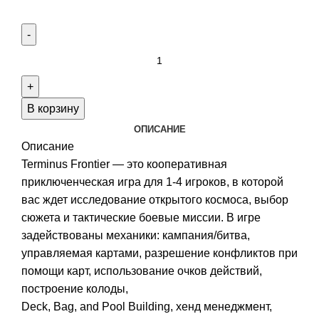
Количество
товара
Terminus
Frontier
В корзину
рассрочка
ОПИСАНИЕ
1-
Описание
я
Terminus Frontier — это кооперативная
часть
приключенческая игра для 1-4 игроков, в которой
из
вас ждет исследование открытого космоса, выбор
4
сюжета и тактические боевые миссии. В игре
частей
задействованы механики: кампания/битва,
управляемая картами, разрешение конфликтов при
помощи карт, использование очков действий,
построение колоды,
Deck, Bag, and Pool Building, хенд менеджмент,