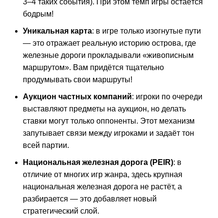
3–4
таких
события).
При
этом
темп
игры
остаётся
бодрым!
Уникальная
карта
:
в
игре
только
изогнутые
пути
— это
отражает
реальную
историю
острова,
где
железные
дороги
прокладывали
«живописным
маршрутом».
Вам
придётся
тщательно
продумывать
свои
маршруты!
Аукцион
частных
компаний
:
игроки
по
очереди
выставляют
предметы
на
аукцион,
но
делать
ставки
могут
только
оппоненты.
Этот
механизм
запутывает
связи
между
игроками
и
задаёт
тон
всей
партии.
Национальная
железная
дорога
(PEIR)
:
в
отличие
от
многих
игр
жанра,
здесь
крупная
национальная
железная
дорога
не
растёт,
а
разбирается
— это
добавляет
новый
стратегический
слой.