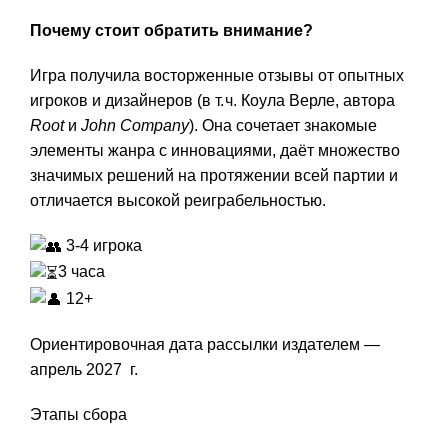
Почему
стоит
обратить
внимание?
Игра
получила
восторженные
отзывы
от
опытных
игроков
и
дизайнеров
(в
т.
ч.
Коула
Верле,
автора
Root
и
John
Company
).
Она
сочетает
знакомые
элементы
жанра
с
инновациями,
даёт
множество
значимых
решений
на
протяжении
всей
партии
и
отличается
высокой
реиграбельностью.
3-4 игрока
3 часа
12+
Ориентировочная дата рассылки издателем —
апрель 2027 г.
Этапы сбора