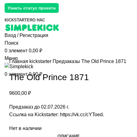
Узнать статус проекта
KICKSTARTER
О НАС
Вход / Регистрация
Поиск
0
элемент
0,00
₽
Меню
Главная
kickstarter
Предзаказы
The Old Prince 1871
0
элемент
0,00
₽
The Old Prince 1871
9600,00
₽
Предзаказ до 02.07.2026 г.
Ссылка на Kickstarter:
https://vk.cc/cYToed
.
Нет в наличии
ОПИСАНИЕ