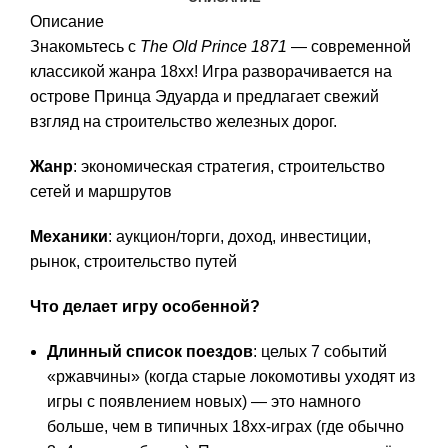
Описание
Знакомьтесь
с
The
Old
Prince
1871
— современной
классикой
жанра
18xx
!
Игра
разворачивается
на
острове
Принца
Эдуарда
и
предлагает
свежий
взгляд
на
строительство
железных
дорог.
Жанр
:
экономическая
стратегия,
строительство
сетей
и
маршрутов
Механики
:
аукцион/торги,
доход,
инвестиции,
рынок,
строительство
путей
Что
делает
игру
особенной?
Длинный
список
поездов
:
целых
7
событий
«ржавчины»
(когда
старые
локомотивы
уходят
из
игры
с
появлением
новых)
— это
намного
больше,
чем
в
типичных
18xx‑играх
(где
обычно