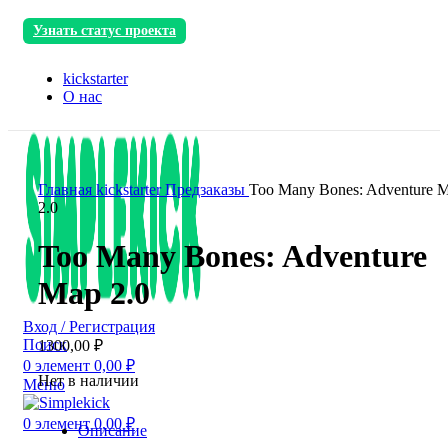
Узнать статус проекта
kickstarter
О нас
Главная
kickstarter
Предзаказы
Too Many Bones: Adventure 
2.0
Too Many Bones: Adventure
Map 2.0
Вход / Регистрация
Поиск
1300,00
₽
0
элемент
0,00
₽
Нет в наличии
Меню
0
элемент
0,00
₽
Описание