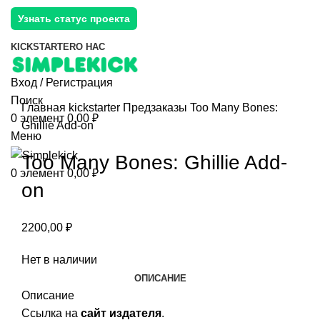
Узнать статус проекта
KICKSTARTER
О НАС
Вход / Регистрация
Поиск
Главная
kickstarter
Предзаказы
Too Many Bones:
0
элемент
0,00
₽
Ghillie Add-on
Меню
Too Many Bones: Ghillie Add-
0
элемент
0,00
₽
on
2200,00
₽
Нет в наличии
ОПИСАНИЕ
Описание
Ссылка на
сайт издателя
.