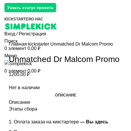
Узнать статус проекта
KICKSTARTER
О НАС
Вход / Регистрация
Поиск
Главная
kickstarter
Unmatched Dr Malcom Promo
0
элемент
0,00
₽
Меню
Unmatched Dr Malcom Promo
0
элемент
0,00
₽
1200,00
₽
Нет в наличии
ОПИСАНИЕ
Описание
Этапы сбора
Оплата заказа на кикстартере
— Вы здесь