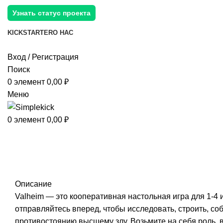
Узнать статус проекта
KICKSTARTER
О НАС
Вход / Регистрация
Поиск
0
элемент
0,00
₽
Меню
0
элемент
0,00
₽
Описание
Valheim — это кооперативная настольная игра для 1-4 
отправляйтесь вперед, чтобы исследовать, строить, со
противостоянию высшему злу. Возьмите на себя роль, в