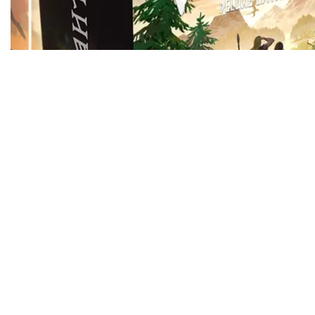
Valheim Deluxe Edition
9500,00
₽