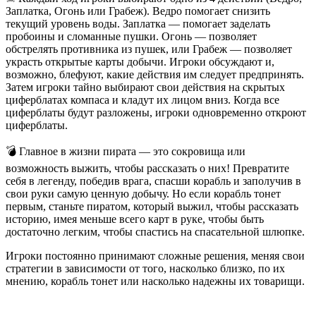
Заплатка, Огонь или Грабеж). Ведро помогает снизить
текущий уровень воды. Заплатка — помогает заделать
пробоины и сломанные пушки. Огонь — позволяет
обстрелять противника из пушек, или Грабеж — позволяет
украсть открытые карты добычи. Игроки обсуждают и,
возможно, блефуют, какие действия им следует предпринять.
Затем игроки тайно выбирают свои действия на скрытых
циферблатах компаса и кладут их лицом вниз. Когда все
циферблаты будут разложены, игроки одновременно откроют
циферблаты.
💣 Главное в жизни пирата — это сокровища или
возможность выжить, чтобы рассказать о них! Превратите
себя в легенду, победив врага, спасши корабль и заполучив в
свои руки самую ценную добычу. Но если корабль тонет
первым, станьте пиратом, который выжил, чтобы рассказать
историю, имея меньше всего карт в руке, чтобы быть
достаточно легким, чтобы спастись на спасательной шлюпке.
Игроки постоянно принимают сложные решения, меняя свои
стратегии в зависимости от того, насколько близко, по их
мнению, корабль тонет или насколько надежны их товарищи.