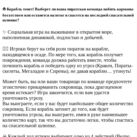
⛵ Корабль тонет! Выберет ли ваша пиратская команда набить карманы
богатством или останется налегке и спасется на последней спасательной
шлюпке?
✨ Социальная игра на выживание в открытом море,
наполненная динамикой, подлостью и добычей.
🏴‍☠ Игроки берут на себя роли пиратов на корабле,
находящемся в осаде. По мере того, как корабль получает
повреждения, команда должна работать вместе, чтобы
починить корабль и победить одну из угроз (Кракен, Пираты-
скелеты, Мегаладон и Сирены), не давая кораблю… утонуть!
Может быть, вы или ваши товарищи по команде предпочтете
эгоистично прикарманить сокровища, пока драгоценное
время истекает? Игра закончится, если вам удастся
уничтожить угрозу.
Вы выиграете, если у вас будет наибольшее общее количество
сокровищ. Если корабль затонет до того, как будет
уничтожена угроза, вы выиграете, имея в руке наименьшее
количество карт, так что вы достаточно легки, чтобы спастись
на спасательной шлюпке.
☠ Каждый ход игроки выбирают одно из 4 действий (Ведро,