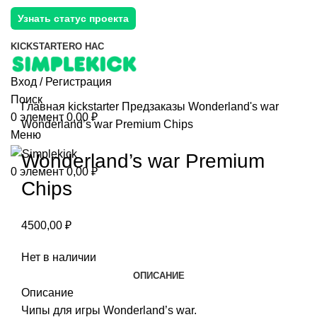
Узнать статус проекта
KICKSTARTER
О НАС
Вход / Регистрация
Поиск
Главная
kickstarter
Предзаказы
Wonderland's war
0
элемент
0,00
₽
Wonderland’s war Premium Chips
Меню
Wonderland’s war Premium
0
элемент
0,00
₽
Chips
4500,00
₽
Нет в наличии
ОПИСАНИЕ
Описание
Чипы для игры Wonderland’s war.