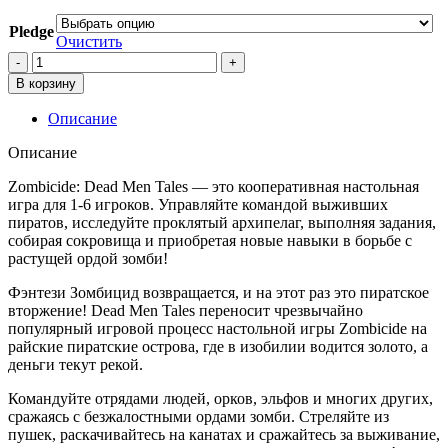
Pledge
Очистить
Количество
товара
В корзину
Zombicide:
Dead
Описание
Men
Tales
Описание
дополнения
с
Zombicide: Dead Men Tales — это кооперативная настольная
доставкой
игра для 1-6 игроков. Управляйте командой выживших
до
пиратов, исследуйте проклятый архипелаг, выполняя задания,
форвардера
собирая сокровища и приобретая новые навыки в борьбе с
растущей ордой зомби!
Фэнтези Зомбицид возвращается, и на этот раз это пиратское
вторжение! Dead Men Tales переносит чрезвычайно
популярный игровой процесс настольной игры Zombicide на
райские пиратские острова, где в изобилии водится золото, а
деньги текут рекой.
Командуйте отрядами людей, орков, эльфов и многих других,
сражаясь с безжалостными ордами зомби. Стреляйте из
пушек, раскачивайтесь на канатах и сражайтесь за выживание,