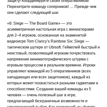
защиту! Координируйте своих оперативников!
Перехитрите команду соперников! … Прежде чем
они сделают следующий шаг.
«6: Siege — The Board Game» — это
асимметричная настольная игра с миниатюрами
для 2–4 игроков, основанная на знаменитой
видеоигре Tom Clancy’s Rainbow Six: Siege —
тактическом шутере от Ubisoft. Геймплей быстрый и
неистовый, позволяющий игрокам почувствовать
напряжение кинематографического штурма с
игровым процессом в реальном времени. Игроки
управляют командой из 5 оперативников (всех
нападающих или всех защитников), каждый из
которых может похвастаться разными гаджетами и
способностями. Создание вашей команды из 5
человек — очень полезный шаг в игре,
предлагающий безграничные возможности и
стратегический выбор. Как атакующий, вы будете