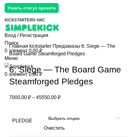
Узнать статус проекта
KICKSTARTER
О НАС
Вход / Регистрация
Поиск
Главная
kickstarter
Предзаказы
6: Siege — The
0
элемент
0,00
₽
Board Game Steamforged Pledges
Меню
6: Siege — The Board Game
0
элемент
0,00
₽
Steamforged Pledges
7000,00
₽
–
45550,00
₽
PLEDGE
Очистить