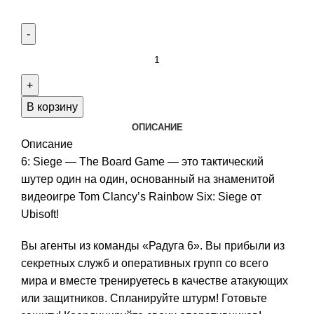
Количество
товара
6:
Siege
В корзину
-
ОПИСАНИЕ
The
Описание
Board
6: Siege — The Board Game — это тактический
Game
шутер один на один, основанный на знаменитой
Steamforged
видеоигре Tom Clancy’s Rainbow Six: Siege от
Pledges
Ubisoft!
Вы агенты из команды «Радуга 6». Вы прибыли из
секретных служб и оперативных групп со всего
мира и вместе тренируетесь в качестве атакующих
или защитников. Спланируйте штурм! Готовьте